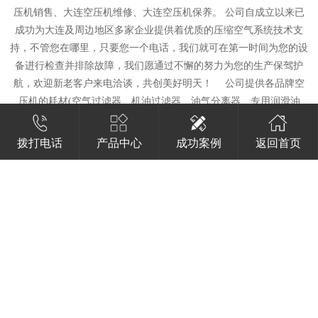
压机销售、大连空压机维修、大连空压机保养。 公司自成立以来已
成功为大连及周边地区多家企业提供着优质的压缩空气系统技术支
持，不管您在哪里，只要您一个电话，我们就可在第一时间为您的设
备进行检查并排除故障，我们愿通过不懈的努力为您的生产保驾护
航，欢迎新老客户来电洽谈，共创美好明天！ 公司提供各品牌空
压机的耗材(空气过滤器、机油过滤器、油气分离器、专用润滑油
等)、可对多种品牌空压机维修保养，机器品牌包括：英格索兰、阿
特拉斯、寿力、日立、复盛、RC、意大利玛泰、康普艾、博莱特、
拨打电话
产品中心
成功案例
返回首页
凌格风、开山、博格、施耐德等。 公司所销售大连螺杆式空压机及
空气后处理设备 ，在这几年里得到了广大客户的肯定，乃空压系统
专业供给商；在以后我们将尽可能增强自身的专业水平，产品性价
比，服务质量以及治理能力 ，为广大客户提供最佳空气解决方案是
我们永不停滞的即时目标，获得客户更大限度的满足是我们永不变更
的终级目标。